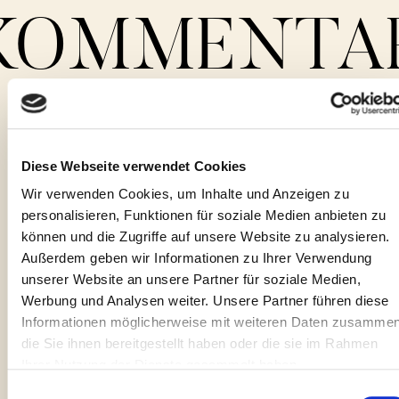
KOMMENTA
Villa
Galerie
Diese Webseite verwendet Cookies
Isabella
Authentisch, stilvoll, entschleunigend -
Umgebung
Wir verwenden Cookies, um Inhalte und Anzeigen zu
Gast im
die 3 Wörter, die die Villa Francioli für
personalisieren, Funktionen für soziale Medien anbieten zu
Juni 2026
uns am besten beschreiben. Sie ist ein
können und die Zugriffe auf unsere Website zu analysieren.
wunderbarer Ort, um den Alltag hinter
Buchung
Außerdem geben wir Informationen zu Ihrer Verwendung
sich zu lassen. Der weite Blick über den
unserer Website an unsere Partner für soziale Medien,
Lago Maggiore, die geschmackvolle
Werbung und Analysen weiter. Unsere Partner führen diese
Einrichtung und der traumhafte Garten
Journal
Informationen möglicherweise mit weiteren Daten zusammen
haben es uns leicht gemacht, uns
die Sie ihnen bereitgestellt haben oder die sie im Rahmen
Ihrer Nutzung der Dienste gesammelt haben.
wohlzufühlen und zur Ruhe zu kommen.
Je nach Tageszeit eröffneten das
Einwilligungsauswahl