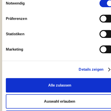
Gästebuch
Notwendig
wechselnde Licht und die zahlreichen
liebevoll gestalteten Sitzplätze rund um
die Villa immer wieder neue
Präferenzen
Lieblingsorte- ob für den ersten Kaffee
in der Morgensonne, eine entspannte
Statistiken
Lesepause im Schatten oder ein Glas
Wein mit Blick auf den See am Abend.
Marketing
Beseelt und berührt... wir kommen
gerne wieder!
Details zeigen
Monika
Liebe Frau Grau, wir haben uns wirklich
Alle zulassen
Gast im
sehr wohl gefühlt in Ihrer geschmackvoll
Juli 2026
eingerichteten Villa. Die Blicke in die
Auswahl erlauben
Weite und ins Grüne waren sehr