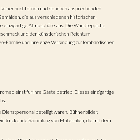
chung
mit seiner nüchternen und dennoch ansprechenden
emälden, die aus verschiedenen historischen,
e einzigartige Atmosphäre aus. Die Wandteppiche
Geschmack und den künstlerischen Reichtum
urnal
o-Familie und ihre enge Verbindung zur lombardischen
stebuch
romeo einst für ihre Gäste betrieb. Dieses einzigartige
hs.
 Dienstpersonal beteiligt waren. Bühnenbilder,
eeindruckende Sammlung von Materialien, die mit dem