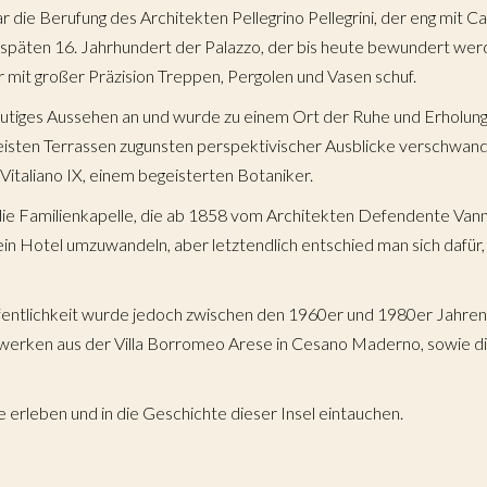
die Berufung des Architekten Pellegrino Pellegrini, der eng mit 
 späten 16. Jahrhundert der Palazzo, der bis heute bewundert we
r mit großer Präzision Treppen, Pergolen und Vasen schuf.
eutiges Aussehen an und wurde zu einem Ort der Ruhe und Erholung
 meisten Terrassen zugunsten perspektivischer Ausblicke verschw
Vil
italiano IX, einem begeisterten Botaniker.
 Familienkapelle, die ab 1858 vom Architekten Defendente Vannini
in Hotel umzuwandeln, aber letztendlich entschied man sich dafür, 
Ga
ffentlichkeit wurde jedoch zwischen den 1960er und 1980er Jahre
werken aus der Villa Borromeo Arese in Cesano Maderno, sowie die 
Um
erleben und in die Geschichte dieser Insel eintauchen.