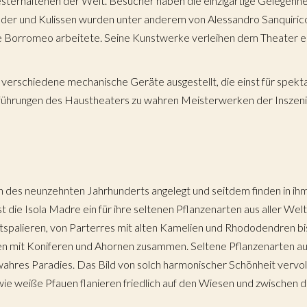
terhaltenen der Welt. Besucher haben die einzigartige Gelegenheit
lder und Kulissen wurden unter anderem von Alessandro Sanquiri
milie Borromeo arbeitete. Seine Kunstwerke verleihen dem Theate
erschiedene mechanische Geräte ausgestellt, die einst für spekta
ührungen des Haustheaters zu wahren Meisterwerken der Inszeni
n des neunzehnten Jahrhunderts angelegt und seitdem finden in ih
 die Isola Madre ein für ihre seltenen Pflanzenarten aus aller Welt
tspalieren, von Parterres mit alten Kamelien und Rhododendren b
n mit Koniferen und Ahornen zusammen. Seltene Pflanzenarten aus
wahres Paradies. Das Bild von solch harmonischer Schönheit vervo
wie weiße Pfauen flanieren friedlich auf den Wiesen und zwischen 