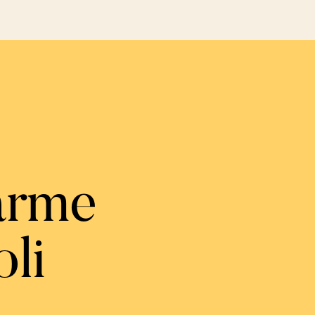
arme
oli