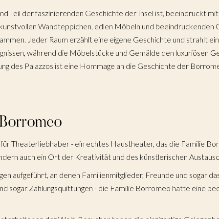
Bu
nd Teil der faszinierenden Geschichte der Insel ist, beeindruckt 
t kunstvollen Wandteppichen, edlen Möbeln und beeindruckenden G
men. Jeder Raum erzählt eine eigene Geschichte und strahlt ein
eignissen, während die Möbelstücke und Gemälde den luxuriösen 
Jo
tung des Palazzos ist eine Hommage an die Geschichte der Borrome
Gä
e Borromeo
für Theaterliebhaber - ein echtes Haustheater, das die Familie Bor
ndern auch ein Ort der Kreativität und des künstlerischen Austausc
n aufgeführt, an denen Familienmitglieder, Freunde und sogar das
nd sogar Zahlungsquittungen - die Familie Borromeo hatte eine b