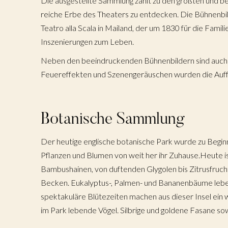
Die ausgestellte Sammlung zählt zu den größten und bes
reiche Erbe des Theaters zu entdecken. Die Bühnenbi
Teatro alla Scala in Mailand, der um 1830 für die Fa
Inszenierungen zum Leben.
Neben den beeindruckenden Bühnenbildern sind auch v
Feuereffekten und Szenengeräuschen wurden die Auff
Botanische Sammlung
Der heutige englische botanische Park wurde zu Begin
Pflanzen und Blumen von weit her ihr Zuhause.Heute ist
Bambushainen, von duftenden Glygolen bis Zitrusfruch
Becken. Eukalyptus-, Palmen- und Bananenbäume lebe
spektakuläre Blütezeiten machen aus dieser Insel ein 
im Park lebende Vögel. Silbrige und goldene Fasane so