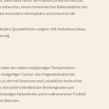
, einen Blick hinter die Kulissen zu werfen und das
co entworfen, einem renommierten Bühnenbildner des
r eine besondere Atmosphäre und erwecken die
kuläre Spezialeffekte sorgten. Mit Nebelmaschinen,
erung.
m dank der milden und günstigen Temperaturen
 einzigartiger Garten. Von Magnolienhainen bis
is zu den mit Seerosen und Lotusblüten bedeckten
 den unterschiedlichsten Breitengraden und
llständigen farbenfrohe und in vollkommener Freiheit
den Büschen.