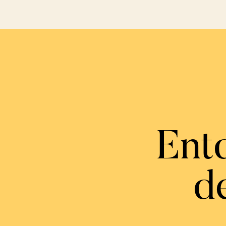
Ent
de