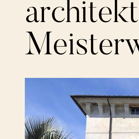
architek
Meister