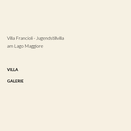
Villa Francioli - Jugendstillvilla
am Lago Maggiore
VILLA
GALERIE
UMGEBUNG
JOURNAL
GÄSTEBUCH