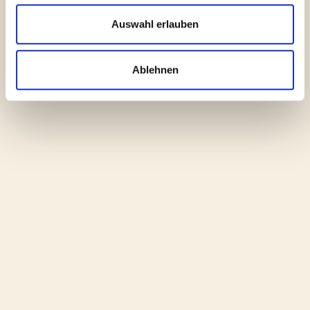
Buchung
Auswahl erlauben
Journal
Ablehnen
Einkaufen
Wochenmarkt Pallanza
Gästebuch
freitags 8.00 - 12.00 Uhr
ANRUFEN
WEBSITE