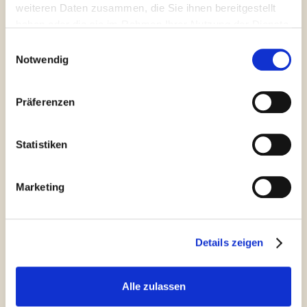
weiteren Daten zusammen, die Sie ihnen bereitgestellt
haben oder die sie im Rahmen Ihrer Nutzung der Dienste
gesammelt haben.
Einwilligungsauswahl
Notwendig
Aktivitäten
Museo del Paesaggio
Kunstmuseum
Präferenzen
ANRUFEN
WEBSITE
Villa
Statistiken
Marketing
Galerie
Umgebung
Details zeigen
Alle zulassen